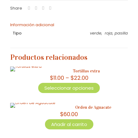
Share
Información adicional
Tipo
verde, roja, pasilla
Productos relacionados
Tortillas extra
Price
$
11.00
–
$
22.00
range:
Seleccionar opciones
$11.00
Este
through
producto
$22.00
tiene
Orden de Aguacate
múltiples
$
60.00
variantes.
Las
Añadir al carrito
opciones
se
pueden