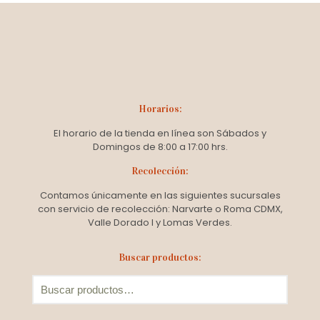
elegir
en
la
página
de
producto
Horarios:
El horario de la tienda en línea son Sábados y
Domingos de 8:00 a 17:00 hrs.
Recolección:
Contamos únicamente en las siguientes sucursales
con servicio de recolección: Narvarte o Roma CDMX,
Valle Dorado I y Lomas Verdes.
Buscar productos: