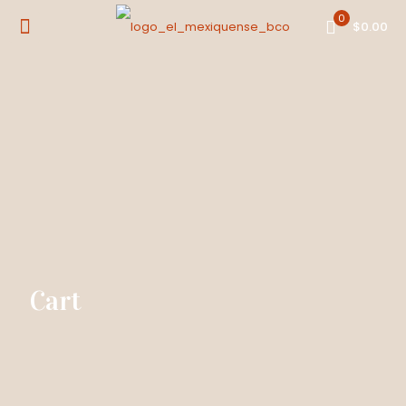
0
$0.00
Cart