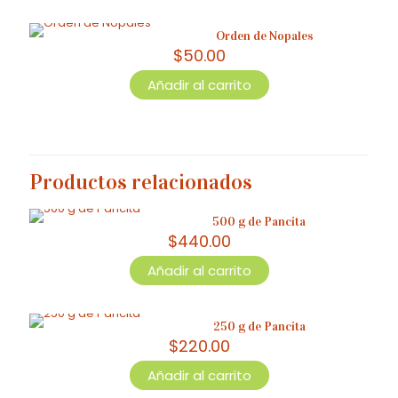
producto
tiene
Orden de Nopales
múltiples
$
50.00
variantes.
Las
Añadir al carrito
opciones
se
pueden
elegir
en
la
Productos relacionados
página
de
500 g de Pancita
producto
$
440.00
Añadir al carrito
250 g de Pancita
$
220.00
Añadir al carrito