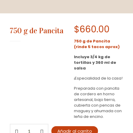
$
660.00
750 g de Pancita
750 g de Pancita
(rinde 5 tacos aprox)
Incluye 3/4 kg de
tortillas y 360 ml de
salsa
¡Especialidad de la casa!
Preparada con pancita
de cordero en horno
artesanal, bajo tierra,
cubierta con pencas de
maguey y ahumada con
leña de encino.
750
Añadir al carrito
g