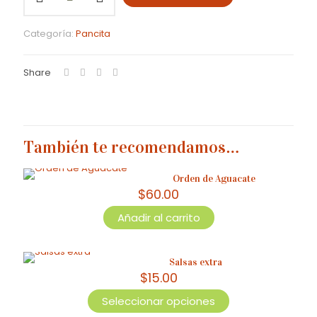
de
Pancita
Categoría:
Pancita
cantidad
Share
También te recomendamos…
Orden de Aguacate
$
60.00
Añadir al carrito
Salsas extra
$
15.00
Seleccionar opciones
Este