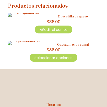
Productos relacionados
Quesadilla de queso
$
38.00
Añadir al carrito
Quesadillas de comal
$
38.00
Seleccionar opciones
Este
producto
tiene
múltiples
variantes.
Las
opciones
se
pueden
elegir
en
Horarios: