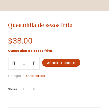
Quesadilla de sesos frita
$
38.00
Quesadilla de sesos frita.
Quesadilla
Añadir al carrito
de
sesos
frita
Categoría:
Quesadillas
cantidad
Share