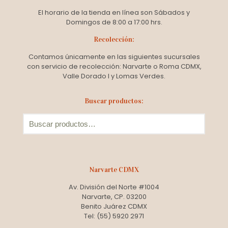
la
El horario de la tienda en línea son Sábados y
página
Domingos de 8:00 a 17:00 hrs.
de
producto
Recolección:
Contamos únicamente en las siguientes sucursales
con servicio de recolección: Narvarte o Roma CDMX,
Valle Dorado I y Lomas Verdes.
Buscar productos:
Narvarte CDMX
Av. División del Norte #1004
Narvarte, CP. 03200
Benito Juárez CDMX
Tel: (55) 5920 2971