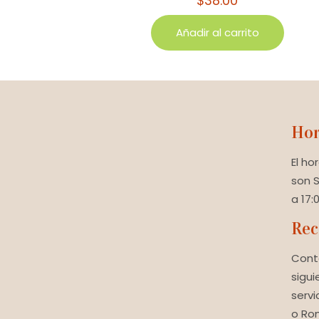
$
38.00
Añadir al carrito
Hor
El ho
son 
a 17:0
Rec
Cont
sigui
servi
o Rom