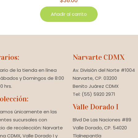
$
38.00
Añadir al carrito
arios:
Narvarte CDMX
rario de la tienda en línea
Av. División del Norte #1004
Sábados y Domingos de 8:00
Narvarte, CP. 03200
0 hrs.
Benito Juárez CDMX
Tel: (55) 5920 2971
olección:
Valle Dorado I
amos únicamente en las
entes sucursales con
Blvd De Las Naciones #89
cio de recolección: Narvarte
Valle Dorado, CP. 54020
a CDMX, Valle Dorado I y
Tlalnepantla