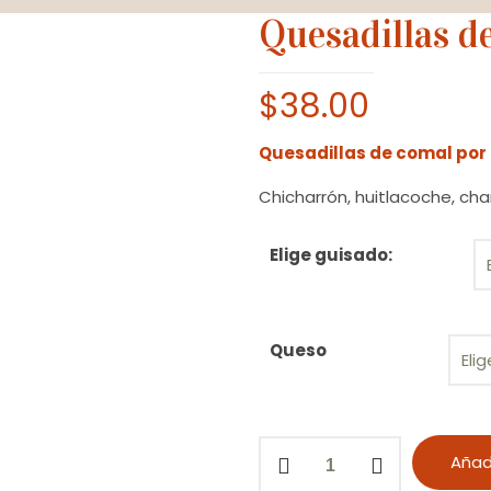
Quesadillas d
$
38.00
Quesadillas de comal por 
Chicharrón, huitlacoche, cham
Elige guisado:
Queso
Quesadillas
Añadi
de