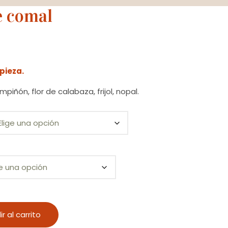
e comal
pieza.
piñón, flor de calabaza, frijol, nopal.
r al carrito