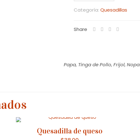
comal
Categoría:
Quesadillas
cantidad
Share
Papa, Tinga de Pollo, Frijol, No
nados
Quesadilla de queso