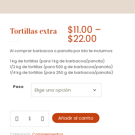
$
11.00
–
Tortillas extra
Price
$
22.00
range:
Al comprar barbacoa o pancita por kilo te incluimos:
$11.00
1 kg de tortillas (para 1 kg de barbacoa/pancita)
through
1/2 kg de tortillas (para 500 g de barbacoa/pancita)
$22.00
1/4 kg de tortillas (para 250 g de barbacoa/pancita)
Peso
Tortillas
Añadir al carrito
extra
cantidad
Categoría:
Complementos