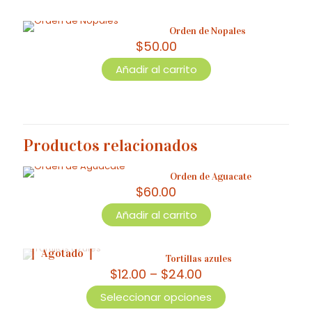
producto
tiene
Orden de Nopales
múltiples
$
50.00
variantes.
Las
Añadir al carrito
opciones
se
pueden
elegir
en
la
Productos relacionados
página
de
Orden de Aguacate
producto
$
60.00
Añadir al carrito
Agotado
Tortillas azules
Price
$
12.00
–
$
24.00
range:
Seleccionar opciones
$12.00
Este