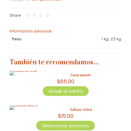
Share
Información adicional
Peso
1 kg, 1/2 kg
También te recomendamos…
Guacamole
$
65.00
Añadir al carrito
Salsas extra
$
15.00
Seleccionar opciones
Este