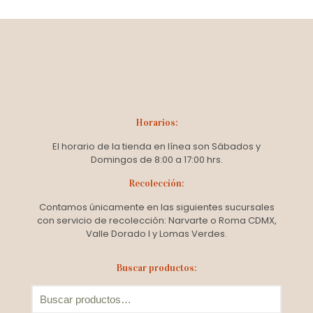
through
producto
$24.00
tiene
múltiples
variantes.
Las
opciones
se
pueden
elegir
en
Horarios:
la
El horario de la tienda en línea son Sábados y
página
Domingos de 8:00 a 17:00 hrs.
de
producto
Recolección:
Contamos únicamente en las siguientes sucursales
con servicio de recolección: Narvarte o Roma CDMX,
Valle Dorado I y Lomas Verdes.
Buscar productos: